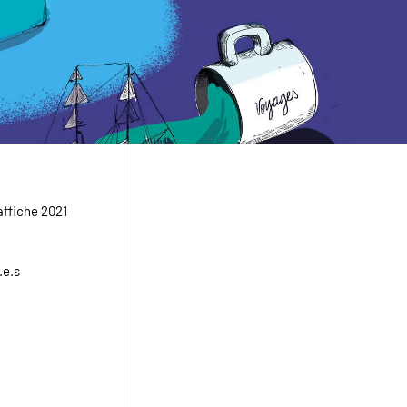
affiche 2021
.e.s