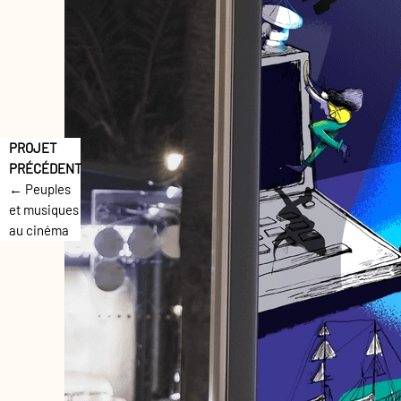
← Peuples
et musiques
au cinéma