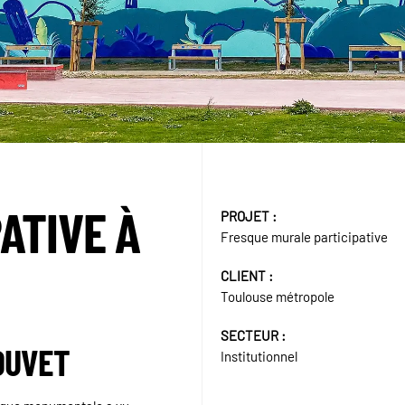
ATIVE À
PROJET :
Fresque murale participative
CLIENT :
Toulouse métropole
SECTEUR :
OUVET
Institutionnel