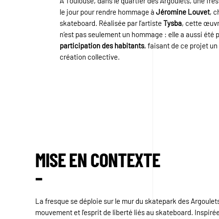
À Toulouse, dans le quartier des Argoulets, une fr
le jour pour rendre hommage à
Jéromine Louvet
, 
skateboard. Réalisée par l’artiste
Tysba
, cette œuv
n’est pas seulement un hommage : elle a aussi été 
participation des habitants
, faisant de ce projet u
création collective.
MISE EN CONTEXTE
–
La fresque se déploie sur le mur du skatepark des Argoulets 
mouvement et l’esprit de liberté liés au skateboard. Inspiré