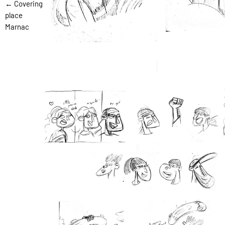
← Covering
place
Marnac