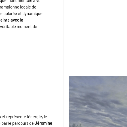
esque monumentale a vu
championne locale de
re colorée et dynamique
peinte
avec la
n véritable moment de
et représente l’énergie, le
e par le parcours de
Jéromine